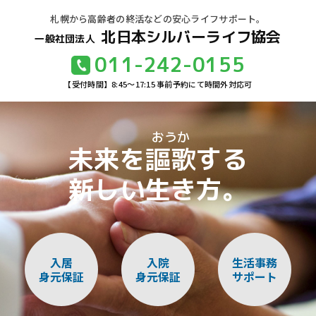
札幌から高齢者の終活などの安心ライフサポート。
北日本シルバーライフ協会
一般社団法人
011-242-0155
【受付時間】8:45～17:15 事前予約にて時間外対応可
未来を
謳歌
する
新しい生き方。
入居
入院
生活事務
身元保証
身元保証
サポート